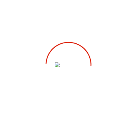
SALE
Höft & Bäcken
1,200.00
kr
HAPPY HIP HÖFTSBYXA 2-PACK
700.00
kr
VÄLJ ALTERNATIV
SOCIALA MEDIER
FACEBOOK
INSTAGRAM