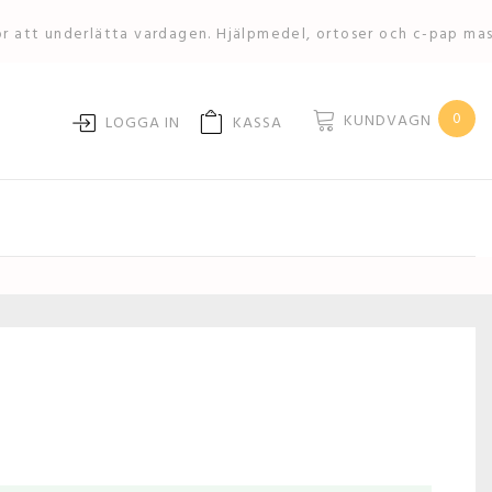
ör att underlätta vardagen. Hjälpmedel, ortoser och c-pap ma
0
KUNDVAGN
LOGGA IN
KASSA