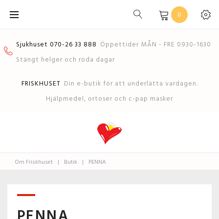
Skip
0
to
content
Sjukhuset 070-26 33 888
Öppettider MÅN - FRE 0930-1630
Stängt helger och röda dagar
FRISKHUSET
Din e-butik för att underlätta vardagen.
Hjälpmedel, ortoser och c-pap masker
Om Friskhuset
|
Butik
|
PENNA
PENNA