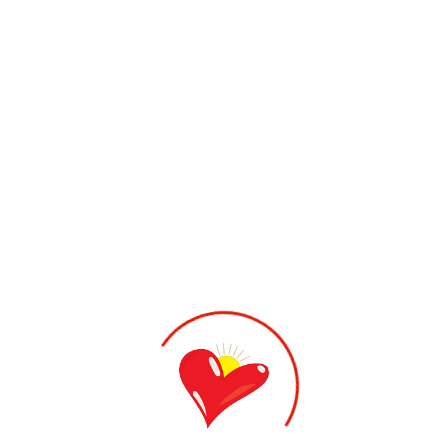
Hand
Ortoser
1,320.00
kr
MANUTRAIN®
VÄLJ ALTERNATIV
Hand
330.00
kr
SELECTION® TUMORTOS RIGID